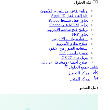
فئة الحلول
برنامج فتح رمز المرور للآيفون
أداة إلغاء قفل Apple ID
تجاوز قفل تنشيط iCloud
تجاوز MDM على iPhone
برنامج فتح شاشة الأندرويد
تجاوز FRP
استعادة بيانات الأندرويد
إصلاح نظام الأندرويد
استعادة الصور من الايفون
تخفيض إصدار iOS
تنزيل iOS 27 beta
اصلاح أخطاء ومشاكل iOS 27
شاهد جميع الحلول
مركز التحميل
مركز المتجر
دليل الفيديو