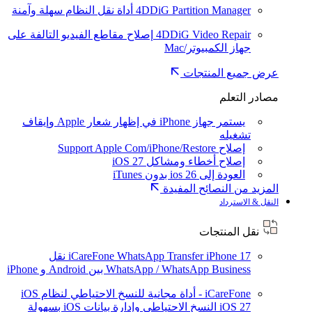
4DDiG Partition Manager
أداة نقل النظام سهلة وآمنة
4DDiG Video Repair
إصلاح مقاطع الفيديو التالفة على
جهاز الكمبيوتر/Mac
عرض جميع المنتجات
مصادر التعلم
يستمر جهاز iPhone في إظهار شعار Apple وإيقاف
تشغيله
إصلاح Support Apple Com/iPhone/Restore
إصلاح أخطاء ومشاكل iOS 27
العودة إلى ios 26 بدون iTunes
المزيد من النصائح المفيدة
النقل & الاسترداد
نقل المنتجات
iPhone 17
iCareFone WhatsApp Transfer
نقل
WhatsApp / WhatsApp Business بين Android و iPhone
iCareFone - أداة مجانية للنسخ الاحتياطي لنظام iOS
iOS 27
النسخ الاحتياطي وإدارة بيانات iOS بسهولة