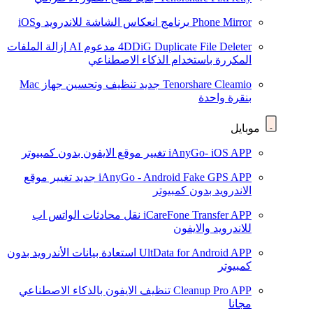
Phone Mirror
برنامج انعكاس الشاشة للاندرويد وiOS
4DDiG Duplicate File Deleter
مدعوم AI
إزالة الملفات
المكررة باستخدام الذكاء الاصطناعي
Tenorshare Cleamio
جديد
تنظيف وتحسين جهاز Mac
بنقرة واحدة
موبايل
iAnyGo- iOS APP
تغيير موقع الايفون بدون كمبيوتر
iAnyGo - Android Fake GPS APP
جديد
تغيير موقع
الاندرويد بدون كمبيوتر
iCareFone Transfer APP
نقل محادثات الواتس اب
للاندرويد والايفون
UltData for Android APP
استعادة بيانات الأندرويد بدون
كمبيوتر
Cleanup Pro APP
تنظيف الايفون بالذكاء الاصطناعي
مجانا