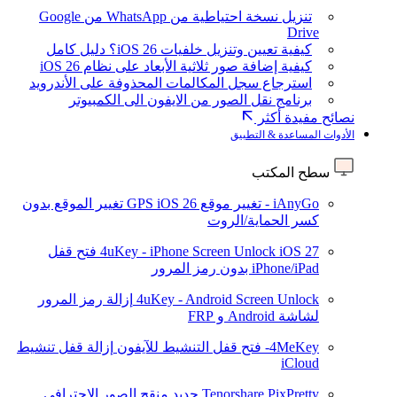
تنزيل نسخة احتياطية من WhatsApp من Google
Drive
كيفية تعيين وتنزيل خلفيات iOS 26؟ دليل كامل
كيفية إضافة صور ثلاثية الأبعاد على نظام iOS 26
استرجاع سجل المكالمات المحذوفة على الأندرويد
برنامج نقل الصور من الايفون الى الكمبيوتر
نصائح مفيدة أكثر
الأدوات المساعدة & التطبيق
سطح المكتب
iAnyGo - تغيير موقع GPS
iOS 26
تغيير الموقع بدون
كسر الحماية/الروت
iOS 27
4uKey - iPhone Screen Unlock
فتح قفل
iPhone/iPad بدون رمز المرور
4uKey - Android Screen Unlock
إزالة رمز المرور
لشاشة Android و FRP
4MeKey- فتح قفل التنشيط للآيفون
إزالة قفل تنشيط
iCloud
Tenorshare PixPretty
جديد
منقح الصور الاحترافي