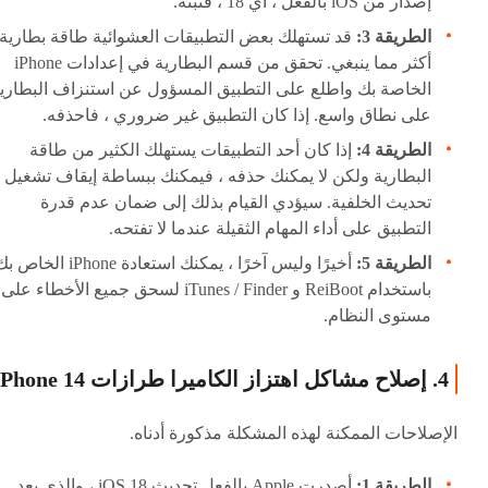
إصدار من iOS بالفعل ، أي 18 ، فثبته.
الطريقة 3:
قد تستهلك بعض التطبيقات العشوائية طاقة بطارية
أكثر مما ينبغي. تحقق من قسم البطارية في إعدادات iPhone
الخاصة بك واطلع على التطبيق المسؤول عن استنزاف البطاري
على نطاق واسع. إذا كان التطبيق غير ضروري ، فاحذفه.
الطريقة 4:
إذا كان أحد التطبيقات يستهلك الكثير من طاقة
البطارية ولكن لا يمكنك حذفه ، فيمكنك ببساطة إيقاف تشغيل
تحديث الخلفية. سيؤدي القيام بذلك إلى ضمان عدم قدرة
التطبيق على أداء المهام الثقيلة عندما لا تفتحه.
الطريقة 5:
أخيرًا وليس آخرًا ، يمكنك استعادة iPhone الخاص
باستخدام ReiBoot و iTunes / Finder لسحق جميع الأخطاء على
مستوى النظام.
4. إصلاح مشاكل اهتزاز الكاميرا طرازات iPhone 14
الإصلاحات الممكنة لهذه المشكلة مذكورة أدناه.
الطريقة 1:
أصدرت Apple بالفعل تحديث iOS 18 ، والذي يعد