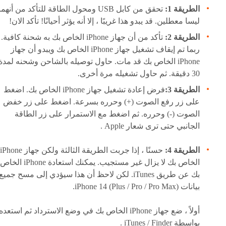
الطريقة 1:
تحقق من كابل USB ومحول الطاقة للتأكد من أنهما
ليسا معطلين. قد يبدو هذا غريبًا ، إلا أنه يؤثر أحيانًا! تأكد الان!
الطريقة 2:
تأكد من أن جهاز iPhone الخاص بك به شحنة كافية.
ربما تم إيقاف تشغيل جهاز iPhone الخاص بك ويبدو أن جهاز
iPhone الخاص بك قد مات. حاول توصيله بالشاحن وشحنه لمدة
30 دقيقة. ثم حاول تشغيله مرة أخرى.
الطريقة 3:
فرض إعادة تشغيل جهاز iPhone الخاص بك. اضغط
على زر رفع الصوت (+) وحرره بسرعة. اضغط على زر خفض
الصوت (-) وحرره. ثم اضغط مع الاستمرار على زر الطاقة
الجانبي حتى ترى شعار Apple .
الطريقة 4:
حسنًا ، إذا جربت الطريقة الثالثة ولكن جهاز iPhone
الخاص بك لا يزال غير مستجيب. يمكنك استعادة iPhone الخاص
بك عن طريق iTunes. لكن لاحظ أن هذا سيؤدي إلى مسح جميع
بيانات iPhone 14 (Plus / Pro / Pro Max).
أولاً ، ضع جهاز iPhone الخاص بك في وضع الاسترداد ثم استعده
بواسطة iTunes / Finder .