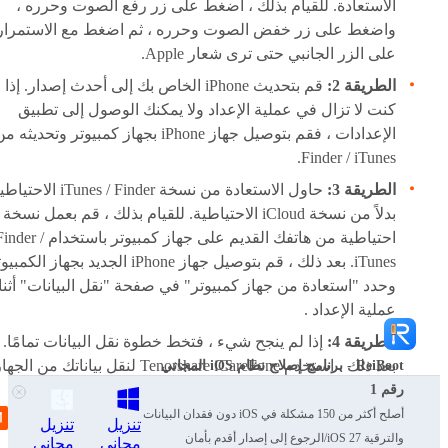
الاستعادة. للقيام بذلك ، اضغط على زر رفع الصوت وحرره ،
واضغط على زر خفض الصوت وحرره ، ثم اضغط مع الاستمرار
على الزر الجانبي حتى ترى شعار Apple.
الطريقة 2:
قم بتحديث iPhone الخاص بك إلى أحدث إصدار. إذا
كنت لا تزال في عملية الإعداد ولا يمكنك الوصول إلى تطبيق
الإعدادات ، فقم بتوصيل جهاز iPhone بجهاز كمبيوتر وتحديثه 
Finder / iTunes.
الطريقة 3:
حاول الاستعادة من نسخة iTunes / Finder الاح
بدلاً من نسخة iCloud الاحتياطية. للقيام بذلك ، قم بعمل نسخة
احتياطية من هاتفك القديم على جهاز كمبيوتر باستخدام er
iTunes. بعد ذلك ، قم بتوصيل جهاز iPhone الجديد بجهاز الكم
وحدد "استعادة من جهاز كمبيوتر" في صفحة "نقل البيانات" أثنا
عملية الإعداد .
الطريقة 4:
إذا لم ينجح شيء ، فتخط خطوة نقل البيانات تمامًا.
بعد ذلك ، استخدم Tenorshare iCareFone لنقل بياناتك من الجه
ReiBoot - برنامج إصلاح نظام iOS المجاني
القديم إلى iPhone الجديد.
رقم 1
أصلح أكثر من 150 مشكلة في iOS دون فقدان البيانات
تنزيل
تنزيل
والترقية iOS 27/الرجوع إلى إصدار أقدم بأمان
مجاني
مجاني