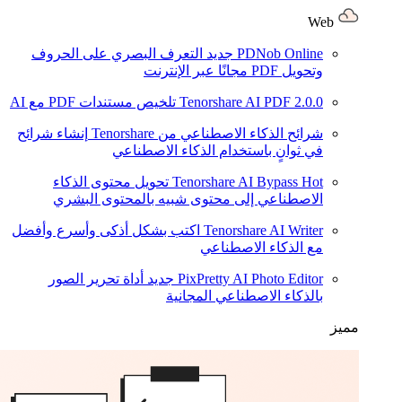
Web
PDNob Online
جديد
التعرف البصري على الحروف
وتحويل PDF مجانًا عبر الإنترنت
2.0.0
Tenorshare AI PDF
تلخيص مستندات PDF مع AI
شرائح الذكاء الاصطناعي من Tenorshare
إنشاء شرائح
في ثوانٍ باستخدام الذكاء الاصطناعي
Hot
Tenorshare AI Bypass
تحويل محتوى الذكاء
الاصطناعي إلى محتوى شبيه بالمحتوى البشري
Tenorshare AI Writer
اكتب بشكل أذكى وأسرع وأفضل
مع الذكاء الاصطناعي
PixPretty AI Photo Editor
جديد
أداة تحرير الصور
بالذكاء الاصطناعي المجانية
مميز