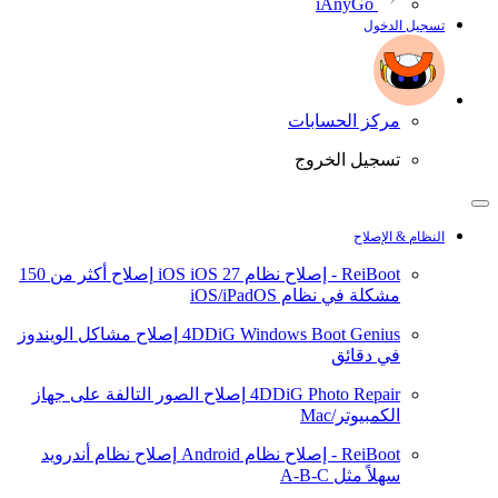
iAnyGo
تسجيل الدخول
مركز الحسابات
تسجيل الخروج
النظام & الإصلاح
ReiBoot - إصلاح نظام iOS
iOS 27
إصلاح أكثر من 150
مشكلة في نظام iOS/iPadOS
4DDiG Windows Boot Genius
إصلاح مشاكل الويندوز
في دقائق
4DDiG Photo Repair
إصلاح الصور التالفة على جهاز
الكمبيوتر/Mac
ReiBoot - إصلاح نظام Android
إصلاح نظام أندرويد
سهلاً مثل A-B-C