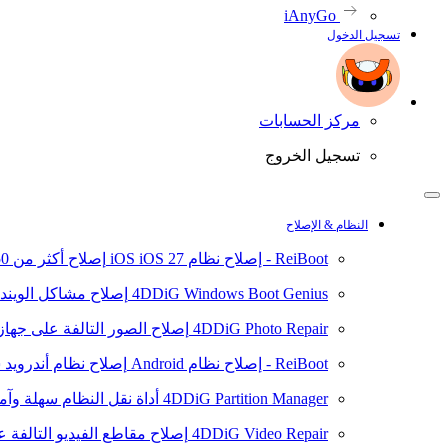
iAnyGo
تسجيل الدخول
مركز الحسابات
تسجيل الخروج
النظام & الإصلاح
ReiBoot - إصلاح نظام iOS
iOS 27
إصلاح أكثر من 150 مشكلة في نظام iOS/iPadOS
4DDiG Windows Boot Genius
إصلاح مشاكل الويند
4DDiG Photo Repair
إصلاح الصور التالفة على جهاز ال
ReiBoot - إصلاح نظام Android
إصلاح نظام أندرويد سهلا
4DDiG Partition Manager
أداة نقل النظام سهلة وآم
4DDiG Video Repair
إصلاح مقاطع الفيديو التالفة على