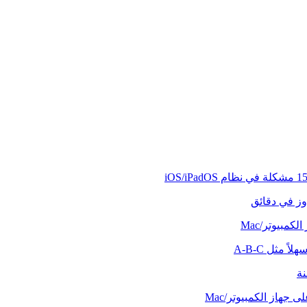
وز في دقائق
كمبيوتر/Mac
ً مثل A-B-C
نة
 جهاز الكمبيوتر/Mac