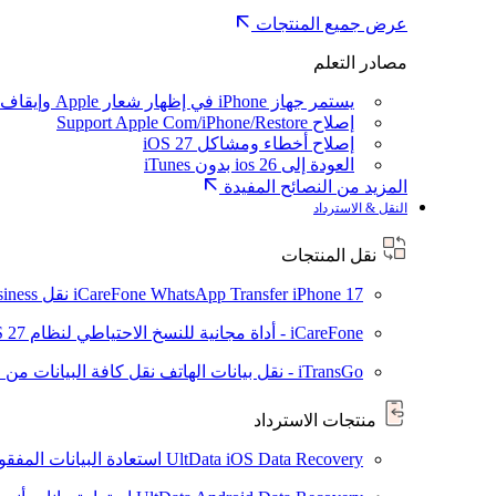
عرض جميع المنتجات
مصادر التعلم
يستمر جهاز iPhone في إظهار شعار Apple وإيقاف تشغيله
إصلاح Support Apple Com/iPhone/Restore
إصلاح أخطاء ومشاكل iOS 27
العودة إلى ios 26 بدون iTunes
المزيد من النصائح المفيدة
النقل & الاسترداد
نقل المنتجات
iPhone 17
iCareFone WhatsApp Transfer
نقل WhatsApp / WhatsApp Business بين Android و iPhone
iCareFone - أداة مجانية للنسخ الاحتياطي لنظام iOS
S 27
iTransGo - نقل بيانات الهاتف
نقل كافة البيانات من ال
منتجات الاسترداد
UltData iOS Data Recovery
استعادة البيانات المفقودة من ad