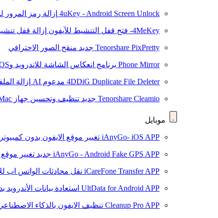
4uKey - Android Screen Unlock
إزالة رمز المرور لشاشة roid
4MeKey- فتح قفل التنشيط للآيفون
إزالة قفل تنشيط oud
Tenorshare PixPretty
جديد
منقح الصور الاحترافي
Phone Mirror
برنامج انعكاس الشاشة للاندرويد وiOS
4DDiG Duplicate File Deleter
مدعوم AI
إزالة المل
Tenorshare Cleamio
جديد
تنظيف وتحسين جهاز Mac بنقرة واحدة
موبايل
iAnyGo- iOS APP
تغيير موقع الايفون بدون كمبيوتر
iAnyGo - Android Fake GPS APP
جديد
تغيير موقع 
iCareFone Transfer APP
نقل محادثات الواتس اب للا
UltData for Android APP
استعادة بيانات الأندرويد ب
Cleanup Pro APP
تنظيف الايفون بالذكاء الاصطناعي