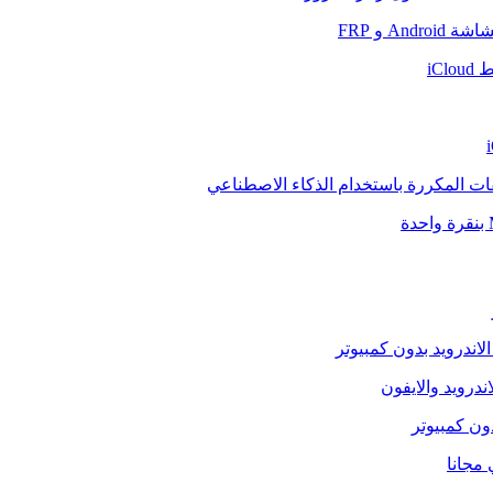
And و FRP
iCl
فات المكررة باستخدام الذكاء الاصطناعي
الاندرويد بدون كمبيوتر
ندرويد والايفون
دون كمبيوتر
 مجانا