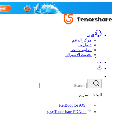
الدعم
مركز الدعم
اتصل بنا
معلومات عنا
تحديث الاشتراك
البحث السريع
ReiBoot for iOS
Tenorshare PDNob
جديد