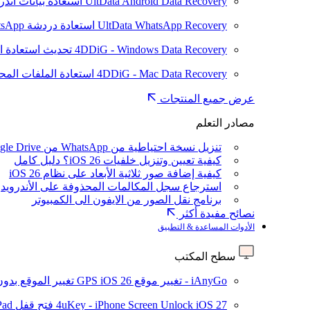
UltData Android Data Recovery
استعادة بيانات أند
UltData WhatsApp Recovery
استعادة دردشة WhatsApp على Android/iPhone
4DDiG - Windows Data Recovery
تحديث
استعادة ا
4DDiG - Mac Data Recovery
استعادة الملفات الم
عرض جميع المنتجات
مصادر التعلم
تنزيل نسخة احتياطية من WhatsApp من Google Drive
كيفية تعيين وتنزيل خلفيات iOS 26؟ دليل كامل
كيفية إضافة صور ثلاثية الأبعاد على نظام iOS 26
استرجاع سجل المكالمات المحذوفة على الأندرويد
برنامج نقل الصور من الايفون الى الكمبيوتر
نصائح مفيدة أكثر
الأدوات المساعدة & التطبيق
سطح المكتب
iAnyGo - تغيير موقع GPS
iOS 26
تغيير الموقع بدو
iOS 27
4uKey - iPhone Screen Unlock
فتح قفل iPhone/iPad بدون رمز المرور