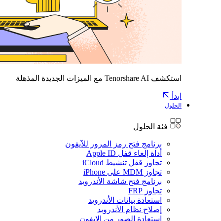
استكشف Tenorshare AI مع الميزات الجديدة المذهلة
ابدأ
الحلول
فئة الحلول
برنامج فتح رمز المرور للآيفون
أداة إلغاء قفل Apple ID
تجاوز قفل تنشيط iCloud
تجاوز MDM على iPhone
برنامج فتح شاشة الأندرويد
تجاوز FRP
استعادة بيانات الأندرويد
إصلاح نظام الأندرويد
استعادة الصور من الايفون