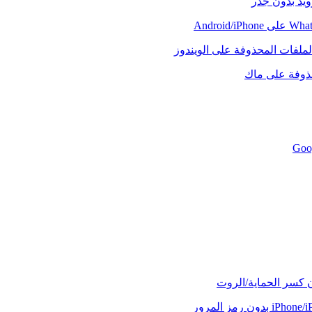
رويد بدون جذر
لملفات المحذوفة على الويندوز
حذوفة على ماك
ن كسر الحماية/الروت