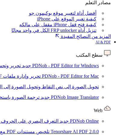
مصادر التعلم
أفضل أداة لتغيير موقع بوكيمون جو
كيفية تغيير الموقع على iPhone
كيفية فتح قفل iPhone مقفل على مالكه
تنزيل أداة FRP unlocker الكل في واحد مجانًا
المزيد من النصائح المفيدة
AI & PDF
سطح المكتب
PDNob - PDF Editor for Windows
جديد
تحرير وتحسين ملفات PDF باستخد
PDNob - PDF Editor for Mac
تحرير وإدارة ملفات PDF باستخدام الذكاء الاصطناعي على نظام macOS
تحويل الصورة إلى نص
التقاط وتحويل الصورة إلى ا
PDNob Image Translator
جديد
ترجمة الصورة باستخدام
Web
PDNob Online
جديد
التعرف البصري على الحروف وتحويل PDF مجانًا ع
2.0.0
Tenorshare AI PDF
تلخيص مستندات PDF مع AI