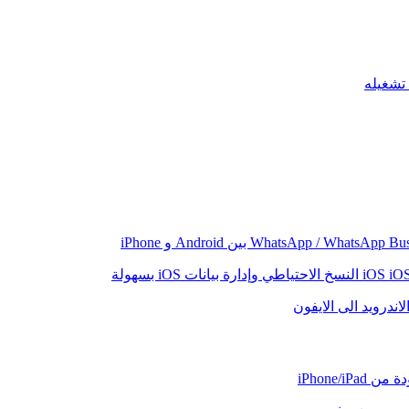
iO
النسخ الاحتياطي وإدارة بيانات iOS بسهولة
اندرويد الى الايفون
iPhone/iP