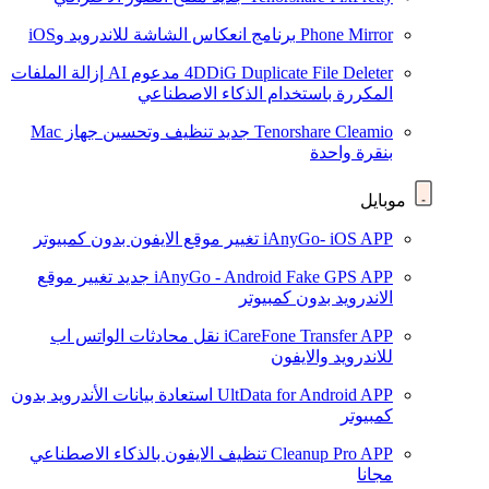
Phone Mirror
برنامج انعكاس الشاشة للاندرويد وiOS
4DDiG Duplicate File Deleter
مدعوم AI
إزالة الملفات
المكررة باستخدام الذكاء الاصطناعي
Tenorshare Cleamio
جديد
تنظيف وتحسين جهاز Mac
بنقرة واحدة
موبايل
iAnyGo- iOS APP
تغيير موقع الايفون بدون كمبيوتر
iAnyGo - Android Fake GPS APP
جديد
تغيير موقع
الاندرويد بدون كمبيوتر
iCareFone Transfer APP
نقل محادثات الواتس اب
للاندرويد والايفون
UltData for Android APP
استعادة بيانات الأندرويد بدون
كمبيوتر
Cleanup Pro APP
تنظيف الايفون بالذكاء الاصطناعي
مجانا