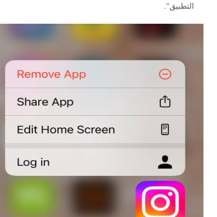
التطبيق".