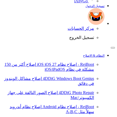
iAnyGo
تسجيل الدخول
مركز الحسابات
تسجيل الخروج
النظام & الإصلاح
ReiBoot - إصلاح نظام iOS
iOS 27
إصلاح أكثر من 150
مشكلة في نظام iOS/iPadOS
4DDiG Windows Boot Genius
إصلاح مشاكل الويندوز
في دقائق
4DDiG Photo Repair
إصلاح الصور التالفة على جهاز
الكمبيوتر/Mac
ReiBoot - إصلاح نظام Android
إصلاح نظام أندرويد
سهلاً مثل A-B-C