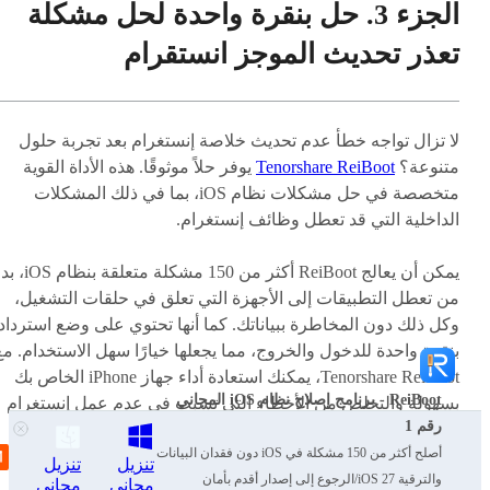
الجزء 3. حل بنقرة واحدة لحل مشكلة
تعذر تحديث الموجز انستقرام
لا تزال تواجه خطأ عدم تحديث خلاصة إنستغرام بعد تجربة حلول
متنوعة؟
Tenorshare ReiBoot
يوفر حلاً موثوقًا. هذه الأداة القوية
متخصصة في حل مشكلات نظام iOS، بما في ذلك المشكلات
الداخلية التي قد تعطل وظائف إنستغرام.
يمكن أن يعالج ReiBoot أكثر من 150 مشكلة مت
من تعطل التطبيقات إلى الأجهزة التي تعلق في حلقات التشغيل،
وكل ذلك دون المخاطرة ببياناتك. كما أنها تحتوي على وضع استرداد
بنقرة واحدة للدخول والخروج، مما يجعلها خيارًا سهل الاستخدام. مع
Tenorshare ReiBoot، يمكنك استعادة أداء جهاز iPhone الخاص بك
ReiBoot - برنامج إصلاح نظام iOS المجاني
بسهولة والتخلص من الأخطاء التي تسبب في عدم عمل إنستغرام
رقم 1
بشكل صحيح.
أصلح أكثر من 150 مشكلة في iOS دون فقدان البيانات
تنزيل
تنزيل
والترقية iOS 27/الرجوع إلى إصدار أقدم بأمان
مجاني
مجاني