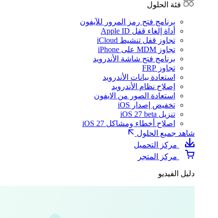
فئة الحلول
برنامج فتح رمز المرور للآيفون
أداة إلغاء قفل Apple ID
تجاوز قفل تنشيط iCloud
تجاوز MDM على iPhone
برنامج فتح شاشة الأندرويد
تجاوز FRP
استعادة بيانات الأندرويد
إصلاح نظام الأندرويد
استعادة الصور من الايفون
تخفيض إصدار iOS
تنزيل iOS 27 beta
اصلاح أخطاء ومشاكل iOS 27
شاهد جميع الحلول
مركز التحميل
مركز المتجر
دليل الفيديو