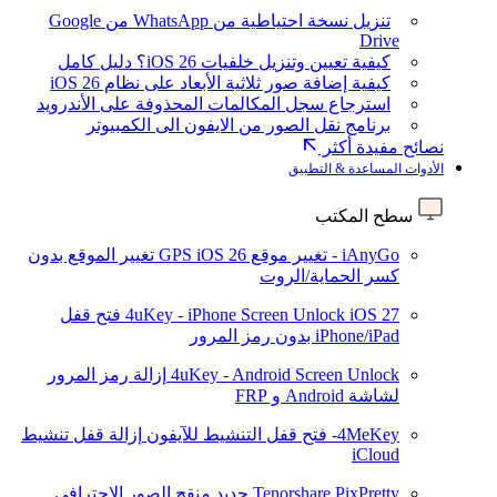
تنزيل نسخة احتياطية من WhatsApp من Google
Drive
كيفية تعيين وتنزيل خلفيات iOS 26؟ دليل كامل
كيفية إضافة صور ثلاثية الأبعاد على نظام iOS 26
استرجاع سجل المكالمات المحذوفة على الأندرويد
برنامج نقل الصور من الايفون الى الكمبيوتر
نصائح مفيدة أكثر
الأدوات المساعدة & التطبيق
سطح المكتب
iAnyGo - تغيير موقع GPS
iOS 26
تغيير الموقع بدون
كسر الحماية/الروت
iOS 27
4uKey - iPhone Screen Unlock
فتح قفل
iPhone/iPad بدون رمز المرور
4uKey - Android Screen Unlock
إزالة رمز المرور
لشاشة Android و FRP
4MeKey- فتح قفل التنشيط للآيفون
إزالة قفل تنشيط
iCloud
Tenorshare PixPretty
جديد
منقح الصور الاحترافي