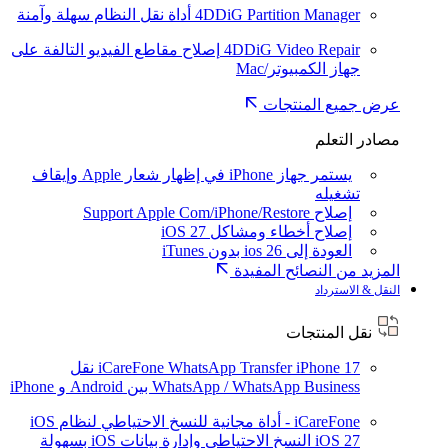
4DDiG Partition Manager
أداة نقل النظام سهلة وآمنة
4DDiG Video Repair
إصلاح مقاطع الفيديو التالفة على
جهاز الكمبيوتر/Mac
عرض جميع المنتجات
مصادر التعلم
يستمر جهاز iPhone في إظهار شعار Apple وإيقاف
تشغيله
إصلاح Support Apple Com/iPhone/Restore
إصلاح أخطاء ومشاكل iOS 27
العودة إلى ios 26 بدون iTunes
المزيد من النصائح المفيدة
النقل & الاسترداد
نقل المنتجات
iPhone 17
iCareFone WhatsApp Transfer
نقل
WhatsApp / WhatsApp Business بين Android و iPhone
iCareFone - أداة مجانية للنسخ الاحتياطي لنظام iOS
iOS 27
النسخ الاحتياطي وإدارة بيانات iOS بسهولة