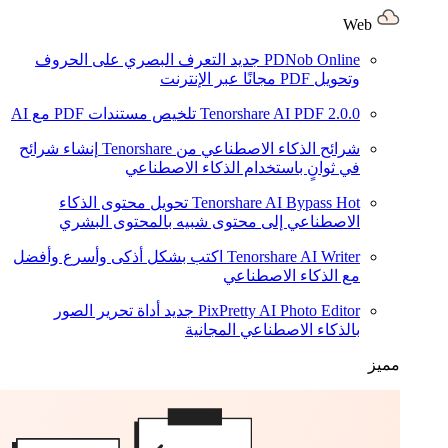
Web
PDNob Online
جديد
التعرف البصري على الحروف
وتحويل PDF مجانًا عبر الإنترنت
2.0.0
Tenorshare AI PDF
تلخيص مستندات PDF مع AI
شرائح الذكاء الاصطناعي من Tenorshare
إنشاء شرائح
في ثوانٍ باستخدام الذكاء الاصطناعي
Hot
Tenorshare AI Bypass
تحويل محتوى الذكاء
الاصطناعي إلى محتوى شبيه بالمحتوى البشري
Tenorshare AI Writer
اكتب بشكل أذكى وأسرع وأفضل
مع الذكاء الاصطناعي
PixPretty AI Photo Editor
جديد
أداة تحرير الصور
بالذكاء الاصطناعي المجانية
مميز