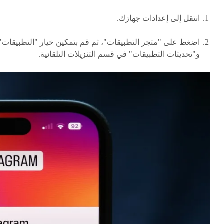
انتقل إلى إعدادات جهازك.
اضغط على "متجر التطبيقات"، ثم قم بتمكين خيار "التطبيقات"
و"تحديثات التطبيقات" في قسم التنزيلات التلقائية.