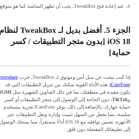
عند إعادة فتح TweakBox، يجب أن تظهر الشاشة كما هو متوقع.
الجزء 5. أفضل بديل لـ TweakBox لنظا
iOS 18 [بدون متجر التطبيقات / كسر
حماية]
إذا كنت تبحث عن بديل آمن وموثوق لـ TweakBox، جرب
enorshare
iCareFone
. هذه الأداة القوية تمكنك من تنزيل التطبيقات التي قد
تكون مقيدة في منطقتك، بما في ذلك العناوين الشهيرة مثل
BGMI
و
TikTok
، دون الحاجة إلى الوصول إلى متجر التطبيقات أو كسر
حماية جهازك. بالإضافة إلى ذلك، يوفر iCareFone تجربة مستخدم
سلسة، مما يجعل من السهل تثبيت وإدارة ونقل التطبيقات عبر
الأجهزة. تضمن توافقه مع iOS 18 أداءً مستقراً، مما يمنحك الوصول
إلى تطبيقاتك المفضلة دون قلق.