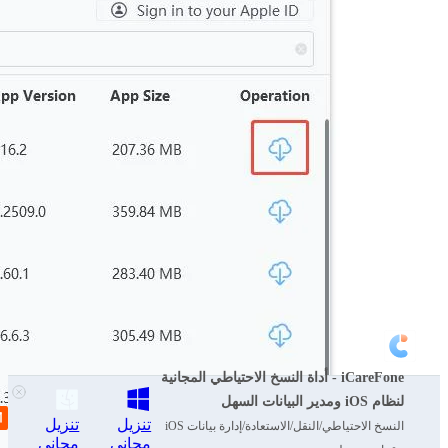
iCareFone - أداة النسخ الاحتياطي المجانية
لنظام iOS ومدير البيانات السهل
تنزيل
تنزيل
النسخ الاحتياطي/النقل/الاستعادة/إدارة بيانات iOS
مجاني
مجاني