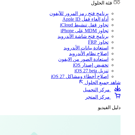
فئة الحلول
برنامج فتح رمز المرور للآيفون
أداة إلغاء قفل Apple ID
تجاوز قفل تنشيط iCloud
تجاوز MDM على iPhone
برنامج فتح شاشة الأندرويد
تجاوز FRP
استعادة بيانات الأندرويد
إصلاح نظام الأندرويد
استعادة الصور من الايفون
تخفيض إصدار iOS
تنزيل iOS 27 beta
اصلاح أخطاء ومشاكل iOS 27
شاهد جميع الحلول
مركز التحميل
مركز المتجر
دليل الفيديو