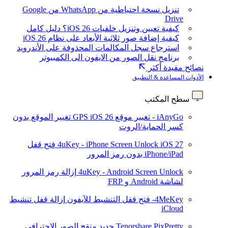
تنزيل نسخة احتياطية من WhatsApp من Google
Drive
كيفية تعيين وتنزيل خلفيات iOS 26؟ دليل كامل
كيفية إضافة صور ثلاثية الأبعاد على نظام iOS 26
استرجاع سجل المكالمات المحذوفة على الأندرويد
برنامج نقل الصور من الايفون الى الكمبيوتر
نصائح مفيدة أكثر
الأدوات المساعدة & التطبيق
سطح المكتب
iAnyGo - تغيير موقع GPS
iOS 26
تغيير الموقع بدون
كسر الحماية/الروت
iOS 27
4uKey - iPhone Screen Unlock
فتح قفل
iPhone/iPad بدون رمز المرور
4uKey - Android Screen Unlock
إزالة رمز المرور
لشاشة Android و FRP
4MeKey- فتح قفل التنشيط للآيفون
إزالة قفل تنشيط
iCloud
Tenorshare PixPretty
جديد
منقح الصور الاحترافي