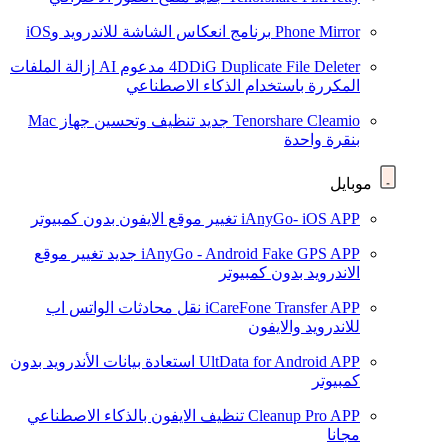
Phone Mirror
برنامج انعكاس الشاشة للاندرويد وiOS
4DDiG Duplicate File Deleter
مدعوم AI
إزالة الملفات
المكررة باستخدام الذكاء الاصطناعي
Tenorshare Cleamio
جديد
تنظيف وتحسين جهاز Mac
بنقرة واحدة
موبايل
iAnyGo- iOS APP
تغيير موقع الايفون بدون كمبيوتر
iAnyGo - Android Fake GPS APP
جديد
تغيير موقع
الاندرويد بدون كمبيوتر
iCareFone Transfer APP
نقل محادثات الواتس اب
للاندرويد والايفون
UltData for Android APP
استعادة بيانات الأندرويد بدون
كمبيوتر
Cleanup Pro APP
تنظيف الايفون بالذكاء الاصطناعي
مجانا