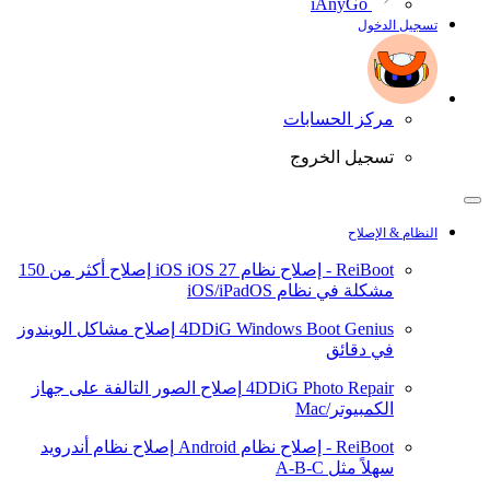
iAnyGo
تسجيل الدخول
مركز الحسابات
تسجيل الخروج
النظام & الإصلاح
ReiBoot - إصلاح نظام iOS
iOS 27
إصلاح أكثر من 150
مشكلة في نظام iOS/iPadOS
4DDiG Windows Boot Genius
إصلاح مشاكل الويندوز
في دقائق
4DDiG Photo Repair
إصلاح الصور التالفة على جهاز
الكمبيوتر/Mac
ReiBoot - إصلاح نظام Android
إصلاح نظام أندرويد
سهلاً مثل A-B-C