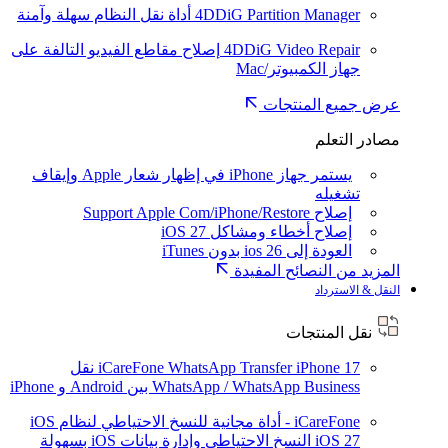
4DDiG Partition Manager
أداة نقل النظام سهلة وآمنة
4DDiG Video Repair
إصلاح مقاطع الفيديو التالفة على
جهاز الكمبيوتر/Mac
عرض جميع المنتجات
مصادر التعلم
يستمر جهاز iPhone في إظهار شعار Apple وإيقاف
تشغيله
إصلاح Support Apple Com/iPhone/Restore
إصلاح أخطاء ومشاكل iOS 27
العودة إلى ios 26 بدون iTunes
المزيد من النصائح المفيدة
النقل & الاسترداد
نقل المنتجات
iPhone 17
iCareFone WhatsApp Transfer
نقل
WhatsApp / WhatsApp Business بين Android و iPhone
iCareFone - أداة مجانية للنسخ الاحتياطي لنظام iOS
iOS 27
النسخ الاحتياطي وإدارة بيانات iOS بسهولة