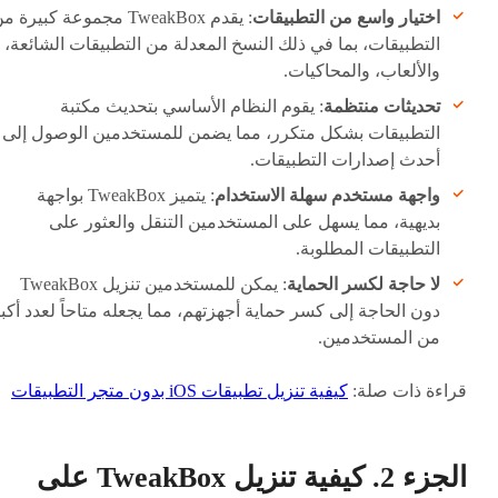
اختيار واسع من التطبيقات
: يقدم TweakBox مجموعة كبيرة 
التطبيقات، بما في ذلك النسخ المعدلة من التطبيقات الشائعة،
والألعاب، والمحاكيات.
تحديثات منتظمة
: يقوم النظام الأساسي بتحديث مكتبة
التطبيقات بشكل متكرر، مما يضمن للمستخدمين الوصول إلى
أحدث إصدارات التطبيقات.
واجهة مستخدم سهلة الاستخدام
: يتميز TweakBox بواجهة
بديهية، مما يسهل على المستخدمين التنقل والعثور على
التطبيقات المطلوبة.
لا حاجة لكسر الحماية
: يمكن للمستخدمين تنزيل TweakBox
دون الحاجة إلى كسر حماية أجهزتهم، مما يجعله متاحاً لعدد أكب
من المستخدمين.
قراءة ذات صلة:
كيفية تنزيل تطبيقات iOS بدون متجر التطبيقات
الجزء 2. كيفية تنزيل TweakBox على