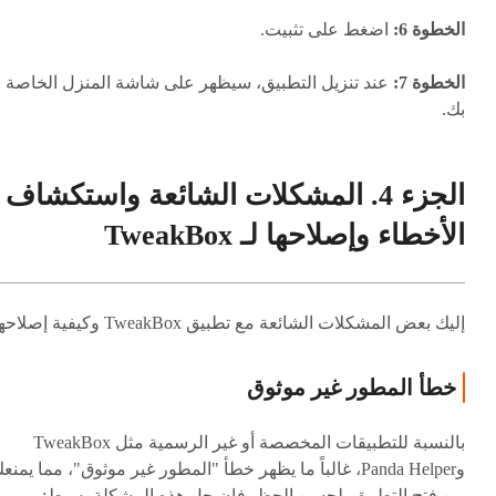
الخطوة 6:
اضغط على تثبيت.
الخطوة 7:
عند تنزيل التطبيق، سيظهر على شاشة المنزل الخاصة
بك.
الجزء 4. المشكلات الشائعة واستكشاف
الأخطاء وإصلاحها لـ TweakBox
إليك بعض المشكلات الشائعة مع تطبيق TweakBox وكيفية إصلاحها:
خطأ المطور غير موثوق
بالنسبة للتطبيقات المخصصة أو غير الرسمية مثل TweakBox
وPanda Helper، غالباً ما يظهر خطأ "المطور غير موثوق"، مما يمنع
من فتح التطبيق. لحسن الحظ، فإن حل هذه المشكلة بسيط: