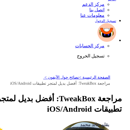
مركز الدعم
اتصل بنا
معلومات عنا
تسجيل الدخول
مركز الحسابات
تسجيل الخروج
الصفحة الرئيسية >
نصائح حول الآيفون >
مراجعة TweakBox: أفضل بديل لمتجر تطبيقات iOS/Android
مراجعة TweakBox: أفضل بديل لمتج
تطبيقات iOS/Android
بقلم خالد محمد