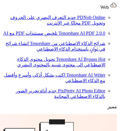
Web
PDNob Online
جديد
التعرف البصري على الحروف
وتحويل PDF مجانًا عبر الإنترنت
2.0.0
Tenorshare AI PDF
تلخيص مستندات PDF مع AI
شرائح الذكاء الاصطناعي من Tenorshare
إنشاء شرائح
في ثوانٍ باستخدام الذكاء الاصطناعي
Hot
Tenorshare AI Bypass
تحويل محتوى الذكاء
الاصطناعي إلى محتوى شبيه بالمحتوى البشري
Tenorshare AI Writer
اكتب بشكل أذكى وأسرع وأفضل
مع الذكاء الاصطناعي
PixPretty AI Photo Editor
جديد
أداة تحرير الصور
بالذكاء الاصطناعي المجانية
مميز