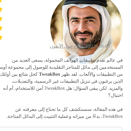
2026-08-05 /
نصائح حول الآيفون
في عالم تقدم تطبيقات الهواتف المحمولة، يسعى العديد من
المستخدمين إلى بدائل للمتاجر التقليدية للوصول إلى مجموعة أوس
من التطبيقات والألعاب. لقد ظهر
TweakBox
كحل شائع بين أولئك
الذين يرغبون في تنزيل التطبيقات غير الرسمية، والتعديلات،
والمزيد. لكن يبقى السؤال: هل TweakBox آمن للاستخدام، أم أنه
احتيال؟
في هذه المقالة، سنستكشف كل ما تحتاج إلى معرفته عن
TweakBox، بدءًا من ميزاته وعملية التثبيت إلى البدائل المتاحة.