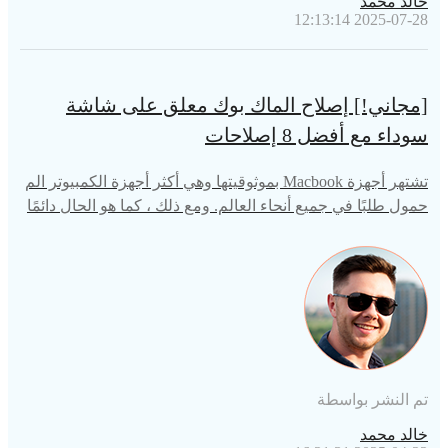
خالد محمد
2025-07-28 12:13:14
[مجاني!] إصلاح الماك بوك معلق على شاشة
سوداء مع أفضل 8 إصلاحات
تشتهر أجهزة Macbook بموثوقيتها وهي أكثر أجهزة الكمبيوتر الم
حمول طلبًا في جميع أنحاء العالم. ومع ذلك ، كما هو الحال دائمًا
، من المفترض أن تتطور الأجهزة مع مرور الوقت ، وفي بعض الأ
حيان يمكن أن يتسبب الكمبيوتر المحمول الأكثر موثوقية في العا
لم - Macbook - في إصابتك بنوبة قلبية صغيرة من خلال عرض
شاشة بدء تشغيل سوداء لك لفترة أطول. لذلك قمنا هنا بإعداد ن
صائح مجانية لمساعدتك في حل المشكلة.
تم النشر بواسطة
خالد محمد