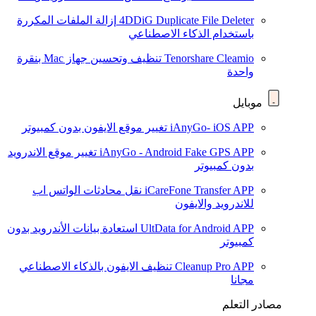
4DDiG Duplicate File Deleter
إزالة الملفات المكررة
باستخدام الذكاء الاصطناعي
Tenorshare Cleamio
تنظيف وتحسين جهاز Mac بنقرة
واحدة
موبايل
iAnyGo- iOS APP
تغيير موقع الايفون بدون كمبيوتر
iAnyGo - Android Fake GPS APP
تغيير موقع الاندرويد
بدون كمبيوتر
iCareFone Transfer APP
نقل محادثات الواتس اب
للاندرويد والايفون
UltData for Android APP
استعادة بيانات الأندرويد بدون
كمبيوتر
Cleanup Pro APP
تنظيف الايفون بالذكاء الاصطناعي
مجانا
مصادر التعلم