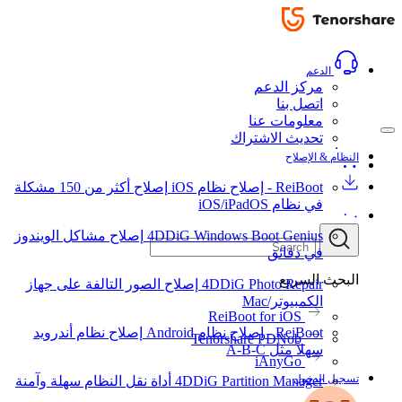
الدعم
مركز الدعم
اتصل بنا
معلومات عنا
تحديث الاشتراك
النظام & الإصلاح
ReiBoot - إصلاح نظام iOS
إصلاح أكثر من 150 مشكلة
في نظام iOS/iPadOS
4DDiG Windows Boot Genius
إصلاح مشاكل الويندوز
في دقائق
البحث السريع
4DDiG Photo Repair
إصلاح الصور التالفة على جهاز
الكمبيوتر/Mac
ReiBoot for iOS
ReiBoot - إصلاح نظام Android
إصلاح نظام أندرويد
Tenorshare PDNob
سهلاً مثل A-B-C
iAnyGo
تسجيل الدخول
4DDiG Partition Manager
أداة نقل النظام سهلة وآمنة