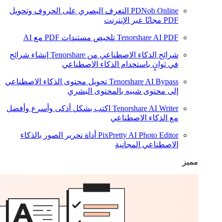
PDNob Online
التعرف البصري على الحروف وتحويل
PDF مجانًا عبر الإنترنت
Tenorshare AI PDF
تلخيص مستندات PDF مع AI
شرائح الذكاء الاصطناعي من Tenorshare
إنشاء شرائح
في ثوانٍ باستخدام الذكاء الاصطناعي
Tenorshare AI Bypass
تحويل محتوى الذكاء الاصطناعي
إلى محتوى شبيه بالمحتوى البشري
Tenorshare AI Writer
اكتب بشكل أذكى وأسرع وأفضل
مع الذكاء الاصطناعي
PixPretty AI Photo Editor
أداة تحرير الصور بالذكاء
الاصطناعي المجانية
مميز