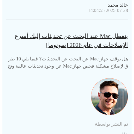
خالد محمد
2025-07-28 14:04:55
يتعطل Mac عند البحث عن تحديثات إليك أسرع
الإصلاحات في عام 2026 [سونوما]
هل توقف جهاز Mac عن البحث عن التحديثات؟ فيما يلي 10 طر
ق لإصلاح مشكلة فحص جهاز Mac عن وجود تحديثات عالقة وتح
ديث نظام macOS بنجاح.
تم النشر بواسطة