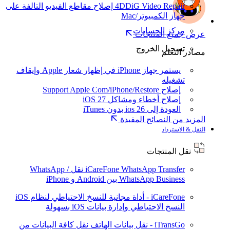
4DDiG Video Repair
إصلاح مقاطع الفيديو التالفة على
جهاز الكمبيوتر/Mac
مركز الحسابات
عرض جميع المنتجات
تسجيل الخروج
مصادر التعلم
يستمر جهاز iPhone في إظهار شعار Apple وإيقاف
تشغيله
إصلاح Support Apple Com/iPhone/Restore
إصلاح أخطاء ومشاكل iOS 27
العودة إلى ios 26 بدون iTunes
المزيد من النصائح المفيدة
النقل & الاسترداد
نقل المنتجات
iCareFone WhatsApp Transfer
نقل WhatsApp /
WhatsApp Business بين Android و iPhone
iCareFone - أداة مجانية للنسخ الاحتياطي لنظام iOS
النسخ الاحتياطي وإدارة بيانات iOS بسهولة
iTransGo - نقل بيانات الهاتف
نقل كافة البيانات من