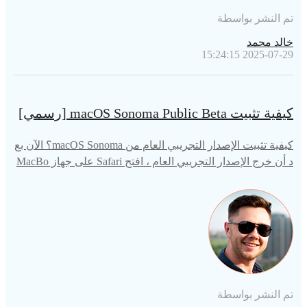
تم النشر بواسطة
خالد محمد
2025-07-29 15:24:15
كيفية تثبيت macOS Sonoma Public Beta [رسمي]
كيفية تثبيت الإصدار التجريبي العام من macOS Sonoma؟ الآن بع
د أن خرج الإصدار التجريبي العام ، افتح Safari على جهاز MacBo
ok الخاص بك وقم بزيارة موقع ويب Apple Beta Software لتنزيل
MacOS Sonoma.
تم النشر بواسطة