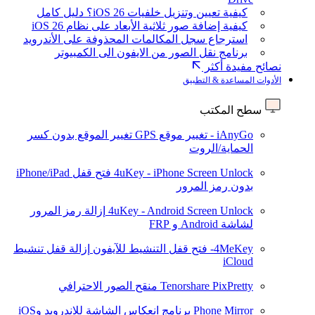
كيفية تعيين وتنزيل خلفيات iOS 26؟ دليل كامل
كيفية إضافة صور ثلاثية الأبعاد على نظام iOS 26
استرجاع سجل المكالمات المحذوفة على الأندرويد
برنامج نقل الصور من الايفون الى الكمبيوتر
نصائح مفيدة أكثر
الأدوات المساعدة & التطبيق
سطح المكتب
iAnyGo - تغيير موقع GPS
تغيير الموقع بدون كسر
الحماية/الروت
4uKey - iPhone Screen Unlock
فتح قفل iPhone/iPad
بدون رمز المرور
4uKey - Android Screen Unlock
إزالة رمز المرور
لشاشة Android و FRP
4MeKey- فتح قفل التنشيط للآيفون
إزالة قفل تنشيط
iCloud
Tenorshare PixPretty
منقح الصور الاحترافي
Phone Mirror
برنامج انعكاس الشاشة للاندرويد وiOS