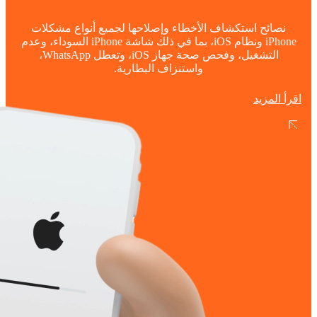
نصائح استكشاف الأخطاء وإصلاحها لجميع أنواع مشكلات
iPhone ونظام iOS، بما في ذلك شاشة iPhone السوداء، وعدم
التشغيل، وفحص صحة جهاز iOS، وتعطل WhatsApp،
واستنزاف البطارية.
اقرأ المزيد