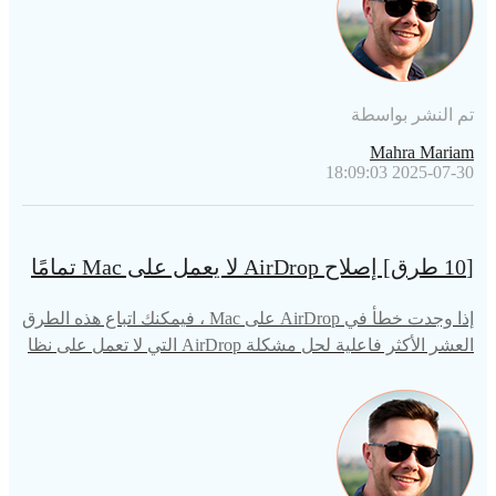
تم النشر بواسطة
Mahra Mariam
2025-07-30 18:09:03
[10 طرق] إصلاح AirDrop لا يعمل على Mac تمامًا
إذا وجدت خطأً في AirDrop على Mac ، فيمكنك اتباع هذه الطرق
العشر الأكثر فاعلية لحل مشكلة AirDrop التي لا تعمل على نظا
م Mac.