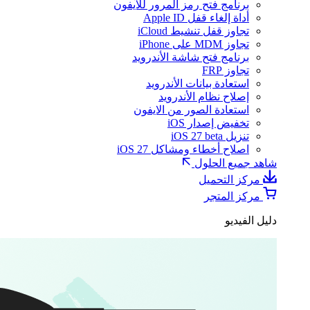
برنامج فتح رمز المرور للآيفون
أداة إلغاء قفل Apple ID
تجاوز قفل تنشيط iCloud
تجاوز MDM على iPhone
برنامج فتح شاشة الأندرويد
تجاوز FRP
استعادة بيانات الأندرويد
إصلاح نظام الأندرويد
استعادة الصور من الايفون
تخفيض إصدار iOS
تنزيل iOS 27 beta
اصلاح أخطاء ومشاكل iOS 27
شاهد جميع الحلول
مركز التحميل
مركز المتجر
دليل الفيديو